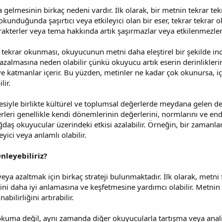
gelmesinin birkaç nedeni vardır. İlk olarak, bir metnin tekrar 
kez okunduğunda şaşırtıcı veya etkileyici olan bir eser, tekrar tekr
rakterler veya tema hakkında artık şaşırmazlar veya etkilenmezle
ar tekrar okunması, okuyucunun metni daha eleştirel bir şekilde in
azalmasına neden olabilir çünkü okuyucu artık eserin derinliklerin
ve katmanlar içerir. Bu yüzden, metinler ne kadar çok okunursa, içe
lir.
iyle birlikte kültürel ve toplumsal değerlerde meydana gelen değ
eserleri genellikle kendi dönemlerinin değerlerini, normlarını ve en
ağdaş okuyucular üzerindeki etkisi azalabilir. Örneğin, bir zamanla
ici veya anlamlı olabilir.
nleyebiliriz?
ya azaltmak için birkaç strateji bulunmaktadır. İlk olarak, metni 
rini daha iyi anlamasına ve keşfetmesine yardımcı olabilir. Metnin
bilirliğini artırabilir.
ce okuma değil, aynı zamanda diğer okuyucularla tartışma veya an