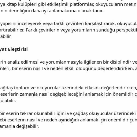
veya kitap kulüpleri gibi etkileşimli platformlar, okuyucuların meti
in derinliğini daha iyi anlamalarına olanak tanır.
yapısını inceleyerek veya farklı çevirileri karşılaştırarak, okuyucul
artırabilirler. Farklı çevirilerin veya yorumların sunduğu perspek
bilir.
at Eleştirisi
lerin analiz edilmesi ve yorumlanmasıyla ilgilenen bir disiplindir
enleri, bir eserin nasıl ve neden etkili olduğunu değerlendirirken
n çağdaş toplum ve okuyucular üzerindeki etkisini değerlendirirken
serlerin zamanla nasıl değişebileceğini anlamak için önemlidir ç
olabilir.
bir eserin tekrar okunabilirliğini ve çağdaş okuyucular üzerindeki e
debi eserlerin nasıl ve neden aşındığını anlamak için önemlidir çü
amanla değişebilir.