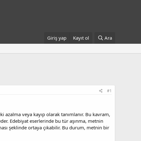
Giriş yap
Kayıt ol
Ara
#1
ki azalma veya kayıp olarak tanımlanır. Bu kavram,
eder. Edebiyat eserlerinde bu tür aşınma, metnin
ması şeklinde ortaya çıkabilir. Bu durum, metnin bir