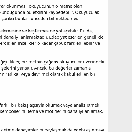
tekrar okunması, okuyucunun o metne olan
ar okunduğunda bu etkisini kaybedebilir. Okuyucular,
r çünkü bunları önceden bilmektedirler.
celemesine ve keşfetmesine yol açabilir. Bu da,
i daha iyi anlamaktadır. Edebiyat eserleri genellikle
rdikleri incelikler o kadar çabuk fark edilebilir ve
işiklikler, bir metnin çağdaş okuyucular üzerindeki
dişelerini yansıtır. Ancak, bu değerler zamanla
rın radikal veya devrimci olarak kabul edilen bir
farklı bir bakış açısıyla okumak veya analiz etmek,
 sembollerini, tema ve motiflerini daha iyi anlamak,
aliz etme deneyimlerini paylaşmak da edebi aşınmayı