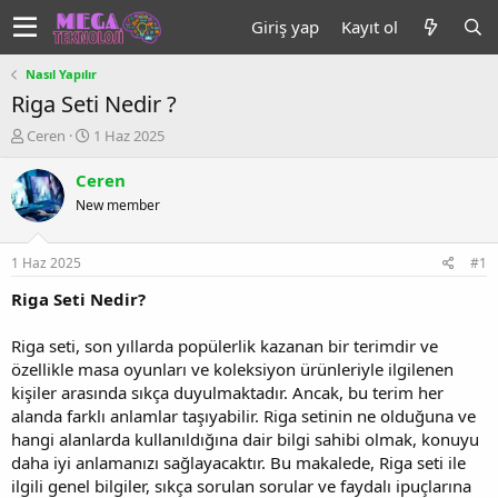
Giriş yap
Kayıt ol
Nasıl Yapılır
Riga Seti Nedir ?
K
B
Ceren
1 Haz 2025
o
a
n
ş
Ceren
u
l
New member
y
a
u
n
b
g
1 Haz 2025
#1
a
ı
ş
ç
Riga Seti Nedir?
l
t
a
a
Riga seti, son yıllarda popülerlik kazanan bir terimdir ve
t
r
özellikle masa oyunları ve koleksiyon ürünleriyle ilgilenen
a
i
kişiler arasında sıkça duyulmaktadır. Ancak, bu terim her
n
h
alanda farklı anlamlar taşıyabilir. Riga setinin ne olduğuna ve
i
hangi alanlarda kullanıldığına dair bilgi sahibi olmak, konuyu
daha iyi anlamanızı sağlayacaktır. Bu makalede, Riga seti ile
ilgili genel bilgiler, sıkça sorulan sorular ve faydalı ipuçlarına