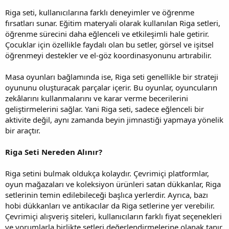
Riga seti, kullanıcılarına farklı deneyimler ve öğrenme
fırsatları sunar. Eğitim materyali olarak kullanılan Riga setleri,
öğrenme sürecini daha eğlenceli ve etkileşimli hale getirir.
Çocuklar için özellikle faydalı olan bu setler, görsel ve işitsel
öğrenmeyi destekler ve el-göz koordinasyonunu artırabilir.
Masa oyunları bağlamında ise, Riga seti genellikle bir strateji
oyununu oluşturacak parçalar içerir. Bu oyunlar, oyuncuların
zekâlarını kullanmalarını ve karar verme becerilerini
geliştirmelerini sağlar. Yani Riga seti, sadece eğlenceli bir
aktivite değil, aynı zamanda beyin jimnastiği yapmaya yönelik
bir araçtır.
Riga Seti Nereden Alınır?
Riga setini bulmak oldukça kolaydır. Çevrimiçi platformlar,
oyun mağazaları ve koleksiyon ürünleri satan dükkanlar, Riga
setlerinin temin edilebileceği başlıca yerlerdir. Ayrıca, bazı
hobi dükkanları ve antikacılar da Riga setlerine yer verebilir.
Çevrimiçi alışveriş siteleri, kullanıcıların farklı fiyat seçenekleri
ve yorumlarla birlikte setleri değerlendirmelerine olanak tanır,