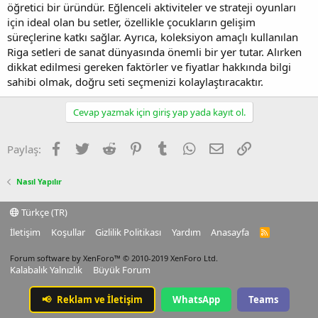
öğretici bir üründür. Eğlenceli aktiviteler ve strateji oyunları
için ideal olan bu setler, özellikle çocukların gelişim
süreçlerine katkı sağlar. Ayrıca, koleksiyon amaçlı kullanılan
Riga setleri de sanat dünyasında önemli bir yer tutar. Alırken
dikkat edilmesi gereken faktörler ve fiyatlar hakkında bilgi
sahibi olmak, doğru seti seçmenizi kolaylaştıracaktır.
Cevap yazmak için giriş yap yada kayıt ol.
Facebook
Twitter
Reddit
Pinterest
Tumblr
WhatsApp
E-posta
Link
Paylaş:
Nasıl Yapılır
Türkçe (TR)
İletişim
Koşullar
Gizlilik Politikası
Yardım
Anasayfa
R
S
S
Forum software by XenForo™
© 2010-2019 XenForo Ltd.
Kalabalık Yalnızlık
Büyük Forum
📢
Reklam ve İletişim
WhatsApp
Teams