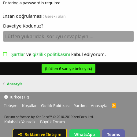
Entering a password is required.
İnsan doğrulaması
Gerekli alan
Davetiye Kodunuz?
Şartlar
ve
gizlilik politikasını
kabul ediyorum.
(Lütfen
6
saniye bekleyin.)
Anasayfa
Türkçe (TR)
İletişim
Koşullar
Gizlilik Politikası
Yardım
Anasayfa
R
S
S
Forum software by XenForo™
© 2010-2019 XenForo Ltd.
Kalabalık Yalnızlık
Büyük Forum
📢
Reklam ve İletişim
WhatsApp
Teams