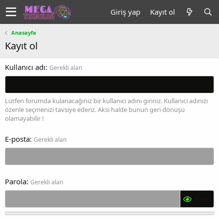
Giriş yap
Kayıt ol
Anasayfa
Kayıt ol
Kullanıcı adı
Gerekli alan
Lütfen forumda kulanacağınız bir kullanıcı adını giriniz. Kullanıcı adınızı
özenle seçmenizi tavsiye ederiz. Aksi halde bunun geri dönüşü
olamayabilir !
E-posta
Gerekli alan
Parola
Gerekli alan
Show