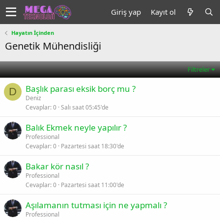
Giriş yap
Kayıt ol
Hayatın İçinden
Genetik Mühendisliği
Filtreler
Başlık parası eksik borç mu ?
D
Deniz
Cevaplar
0
Salı saat 05:45'de
Balık Ekmek neyle yapılır ?
Professional
Cevaplar
0
Pazartesi saat 18:30'de
Bakar kör nasıl ?
Professional
Cevaplar
0
Pazartesi saat 11:00'de
Aşılamanın tutması için ne yapmalı ?
Professional