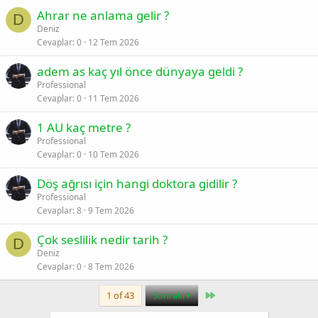
Ahrar ne anlama gelir ?
D
Deniz
Cevaplar
0
12 Tem 2026
adem as kaç yıl önce dünyaya geldi ?
Professional
Cevaplar
0
11 Tem 2026
1 AU kaç metre ?
Professional
Cevaplar
0
10 Tem 2026
Döş ağrısı için hangi doktora gidilir ?
Professional
Cevaplar
8
9 Tem 2026
Çok seslilik nedir tarih ?
D
Deniz
Cevaplar
0
8 Tem 2026
Last
1 of 43
Sonraki