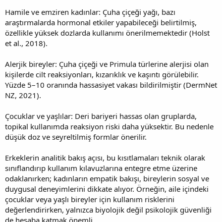
Hamile ve emziren kadınlar: Çuha çiçeği yağı, bazı
araştırmalarda hormonal etkiler yapabileceği belirtilmiş,
özellikle yüksek dozlarda kullanımı önerilmemektedir (Holst
et al., 2018).
Alerjik bireyler: Çuha çiçeği ve Primula türlerine alerjisi olan
kişilerde cilt reaksiyonları, kızarıklık ve kaşıntı görülebilir.
Yüzde 5–10 oranında hassasiyet vakası bildirilmiştir (DermNet
NZ, 2021).
Çocuklar ve yaşlılar: Deri bariyeri hassas olan gruplarda,
topikal kullanımda reaksiyon riski daha yüksektir. Bu nedenle
düşük doz ve seyreltilmiş formlar önerilir.
Erkeklerin analitik bakış açısı, bu kısıtlamaları teknik olarak
sınıflandırıp kullanım kılavuzlarına entegre etme üzerine
odaklanırken; kadınların empatik bakışı, bireylerin sosyal ve
duygusal deneyimlerini dikkate alıyor. Örneğin, aile içindeki
çocuklar veya yaşlı bireyler için kullanım risklerini
değerlendirirken, yalnızca biyolojik değil psikolojik güvenliği
de hesaba katmak önemli.