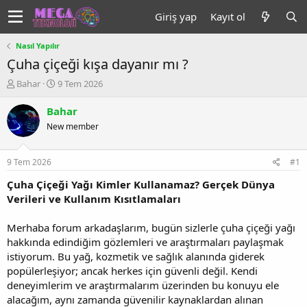
Giriş yap
Kayıt ol
Nasıl Yapılır
Çuha çiçeği kışa dayanır mı ?
K
B
Bahar
9 Tem 2026
o
a
n
ş
Bahar
u
l
New member
y
a
u
n
b
g
9 Tem 2026
#1
a
ı
ş
ç
Çuha Çiçeği Yağı Kimler Kullanamaz? Gerçek Dünya
l
t
Verileri ve Kullanım Kısıtlamaları
a
a
t
r
Merhaba forum arkadaşlarım, bugün sizlerle çuha çiçeği yağı
a
i
hakkında edindiğim gözlemleri ve araştırmaları paylaşmak
n
h
istiyorum. Bu yağ, kozmetik ve sağlık alanında giderek
i
popülerleşiyor; ancak herkes için güvenli değil. Kendi
deneyimlerim ve araştırmalarım üzerinden bu konuyu ele
alacağım, aynı zamanda güvenilir kaynaklardan alınan