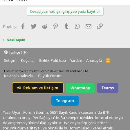
Cevap yazmak için giriş yap yada kayıt ol.
Facebook
Twitter
Reddit
Pinterest
Tumblr
WhatsApp
E-posta
Link
Paylaş:
Nasıl Yapılır
Türkçe (TR)
İletişim
Koşullar
Gizlilik Politikası
Yardım
Anasayfa
R
S
S
Forum software by XenForo™
© 2010-2019 XenForo Ltd.
Kalabalık Yalnızlık
Büyük Forum
📢
Reklam ve İletişim
WhatsApp
Teams
Telegram
Yasal Uyarı: Forum Sitemiz; 5651 Sayılı Kanun kapsamında BTK
tarafından onaylı Yer Sağlayıcı'dır. Bu sebeple içerikleri kontrol etme ya
da araştırma yükümlülüğü yoktur. Üyeler yazdığı içeriklerden
sorumludur ve siteye üye olmak ile bu sorumluluğu kabul etmiş