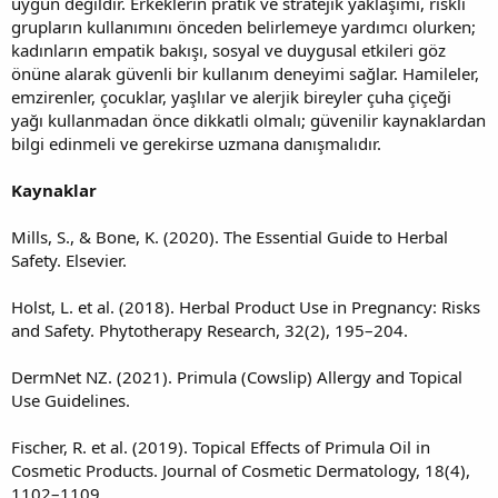
uygun değildir. Erkeklerin pratik ve stratejik yaklaşımı, riskli
grupların kullanımını önceden belirlemeye yardımcı olurken;
kadınların empatik bakışı, sosyal ve duygusal etkileri göz
önüne alarak güvenli bir kullanım deneyimi sağlar. Hamileler,
emzirenler, çocuklar, yaşlılar ve alerjik bireyler çuha çiçeği
yağı kullanmadan önce dikkatli olmalı; güvenilir kaynaklardan
bilgi edinmeli ve gerekirse uzmana danışmalıdır.
Kaynaklar
Mills, S., & Bone, K. (2020). The Essential Guide to Herbal
Safety. Elsevier.
Holst, L. et al. (2018). Herbal Product Use in Pregnancy: Risks
and Safety. Phytotherapy Research, 32(2), 195–204.
DermNet NZ. (2021). Primula (Cowslip) Allergy and Topical
Use Guidelines.
Fischer, R. et al. (2019). Topical Effects of Primula Oil in
Cosmetic Products. Journal of Cosmetic Dermatology, 18(4),
1102–1109.