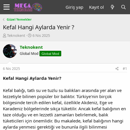
Giriş yap
Kayıt ol
Güzel Yemekler
Kefal Hangi Aylarda Yenir ?
K
B
Teknokent
6 Nis 2025
o
a
n
ş
Teknokent
u
l
Global Mod
Global Mod
y
a
u
n
b
g
6 Nis 2025
#1
a
ı
ş
ç
Kefal Hangi Aylarda Yenir?
l
t
a
a
Kefal balığı, tatlı su ve tuzlu su balıkları arasında yer alan ve
t
r
lezzetiyle bilinen popüler bir balıktır. Türkiye'nin birçok
a
i
bölgesinde tercih edilen kefal, özellikle Akdeniz, Ege ve
n
h
Karadeniz bölgelerinde sıkça tüketilir. Ancak kefal balığının en
i
taze olduğu ve en lezzetli zamanları belirlemek, balık
tüketicileri için önemlidir. Bu makalede, kefal balığının hangi
aylarda yenmesi gerektiği ve bununla ilgili bilinmesi