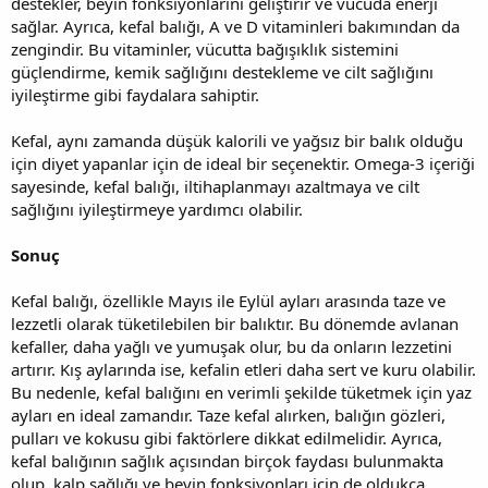
destekler, beyin fonksiyonlarını geliştirir ve vücuda enerji
sağlar. Ayrıca, kefal balığı, A ve D vitaminleri bakımından da
zengindir. Bu vitaminler, vücutta bağışıklık sistemini
güçlendirme, kemik sağlığını destekleme ve cilt sağlığını
iyileştirme gibi faydalara sahiptir.
Kefal, aynı zamanda düşük kalorili ve yağsız bir balık olduğu
için diyet yapanlar için de ideal bir seçenektir. Omega-3 içeriği
sayesinde, kefal balığı, iltihaplanmayı azaltmaya ve cilt
sağlığını iyileştirmeye yardımcı olabilir.
Sonuç
Kefal balığı, özellikle Mayıs ile Eylül ayları arasında taze ve
lezzetli olarak tüketilebilen bir balıktır. Bu dönemde avlanan
kefaller, daha yağlı ve yumuşak olur, bu da onların lezzetini
artırır. Kış aylarında ise, kefalin etleri daha sert ve kuru olabilir.
Bu nedenle, kefal balığını en verimli şekilde tüketmek için yaz
ayları en ideal zamandır. Taze kefal alırken, balığın gözleri,
pulları ve kokusu gibi faktörlere dikkat edilmelidir. Ayrıca,
kefal balığının sağlık açısından birçok faydası bulunmakta
olup, kalp sağlığı ve beyin fonksiyonları için de oldukça