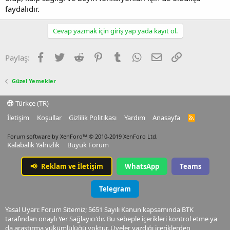
faydalıdır.
Cevap yazmak için giriş yap yada kayıt ol.
Facebook
Twitter
Reddit
Pinterest
Tumblr
WhatsApp
E-posta
Link
Paylaş:
Güzel Yemekler
Türkçe (TR)
İletişim
Koşullar
Gizlilik Politikası
Yardım
Anasayfa
R
S
S
Forum software by XenForo™
© 2010-2019 XenForo Ltd.
Kalabalık Yalnızlık
Büyük Forum
📢
Reklam ve İletişim
WhatsApp
Teams
Telegram
Yasal Uyarı: Forum Sitemiz; 5651 Sayılı Kanun kapsamında BTK
tarafından onaylı Yer Sağlayıcı'dır. Bu sebeple içerikleri kontrol etme ya
da araştırma yükümlülüğü yoktur. Üyeler yazdığı içeriklerden