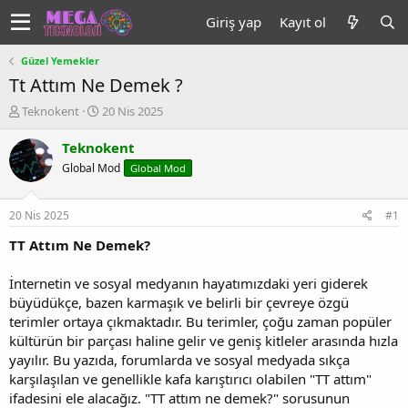
Giriş yap
Kayıt ol
Güzel Yemekler
Tt Attım Ne Demek ?
K
B
Teknokent
20 Nis 2025
o
a
n
ş
Teknokent
u
l
Global Mod
Global Mod
y
a
u
n
b
g
20 Nis 2025
#1
a
ı
ş
ç
TT Attım Ne Demek?
l
t
a
a
İnternetin ve sosyal medyanın hayatımızdaki yeri giderek
t
r
büyüdükçe, bazen karmaşık ve belirli bir çevreye özgü
a
i
terimler ortaya çıkmaktadır. Bu terimler, çoğu zaman popüler
n
h
kültürün bir parçası haline gelir ve geniş kitleler arasında hızla
i
yayılır. Bu yazıda, forumlarda ve sosyal medyada sıkça
karşılaşılan ve genellikle kafa karıştırıcı olabilen "TT attım"
ifadesini ele alacağız. "TT attım ne demek?" sorusunun