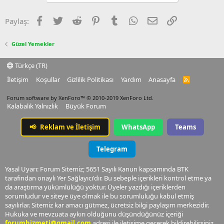
Facebook
Twitter
Reddit
Pinterest
Tumblr
WhatsApp
E-posta
Link
Paylaş:
Güzel Yemekler
Türkçe (TR)
İletişim
Koşullar
Gizlilik Politikası
Yardım
Anasayfa
R
S
S
Forum software by XenForo™
© 2010-2019 XenForo Ltd.
Kalabalık Yalnızlık
Büyük Forum
📢
Reklam ve İletişim
WhatsApp
Teams
Telegram
Yasal Uyarı: Forum Sitemiz; 5651 Sayılı Kanun kapsamında BTK
tarafından onaylı Yer Sağlayıcı'dır. Bu sebeple içerikleri kontrol etme ya
da araştırma yükümlülüğü yoktur. Üyeler yazdığı içeriklerden
sorumludur ve siteye üye olmak ile bu sorumluluğu kabul etmiş
sayılırlar. Sitemiz kar amacı gütmez, ücretsiz bilgi paylaşım merkezidir.
Hukuka ve mevzuata aykırı olduğunu düşündüğünüz içeriği
forumhizmeti@gmail.com
adresi ile iletişime geçerek bildirebilirsiniz.